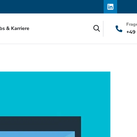
Frag
bs & Karriere
+49 