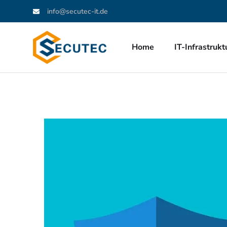
info@secutec-it.de
Home
IT-Infrastrukt